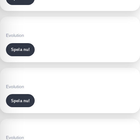
Crazy Pachinko
Evolution
Spela nu!
Imperial Quest
Evolution
Spela nu!
Double Ball Roulette
Evolution