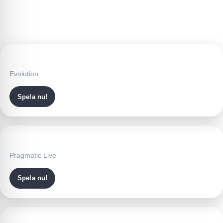
Bac Bo
Evolution
Spela nu!
Mega Roulette
Pragmatic Live
Spela nu!
Lightning Blackjack