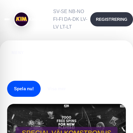
SV-SE
NB-NO
Kim Casino
FI-FI
DA-DK
LV-
REGISTRERING
LV
LT-LT
MENY
Kim Casino för svenska
spelare
Spela nu!
Visa mer