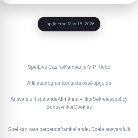
Uppdaterad May 18, 2026
Casino
Spel
Live Casino
Kampanjer
VIP Klubb
Om oss
Affiliateprogram
Kontakta oss
Appguide
Information
Ansvarsfullt spelande
Allmänna villkor
Sekretesspolicy
Bonusvillkor
Cookies
24+
Spel kan vara beroendeframkallande. Spela ansvarsfullt