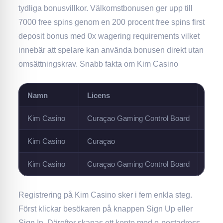
tydliga bonusvillkor. Välkomstbonusen ger upp till
7000 free spins genom en 200 procent free spins first
deposit bonus med 0x wagering requirements vilket
innebär att spelare kan använda bonusen direkt utan
omsättningskrav. Snabb fakta om Kim Casino
Namn
Licens
Anta
Kim Casino
Curaçao Gaming Control Board
Över 
Kim Casino
Curaçao
Slots
Kim Casino
Curaçao Gaming Control Board
Poke
Registrering på Kim Casino sker i fem enkla steg.
Först klickar besökaren på knappen Sign Up eller
Sign In. Därefter skapas ett konto med e-postadress