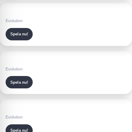
XXXtreme Lightning Roule
Evolution
Spela nu!
Infinite Free Bet Blackjack
Evolution
Spela nu!
Speed Roulette
Evolution
Spela nu!