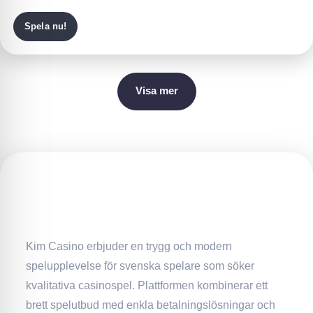
Spela nu!
Visa mer
Kim Casino för svenska
spelare
Kim Casino erbjuder en trygg och modern
spelupplevelse för svenska spelare som söker
kvalitativa casinospel. Plattformen kombinerar ett
brett spelutbud med enkla betalningslösningar och